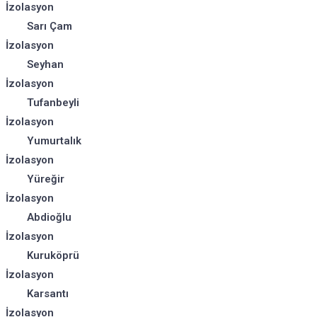
İzolasyon
Sarı Çam
İzolasyon
Seyhan
İzolasyon
Tufanbeyli
İzolasyon
Yumurtalık
İzolasyon
Yüreğir
İzolasyon
Abdioğlu
İzolasyon
Kuruköprü
İzolasyon
Karsantı
İzolasyon