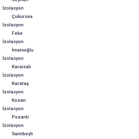
İzolasyon
Çukurova
İzolasyon
Feke
İzolasyon
İmamoğlu
İzolasyon
Karaisalı
İzolasyon
Karataş
İzolasyon
Kozan
İzolasyon
Pozantı
İzolasyon
Saimbeyli