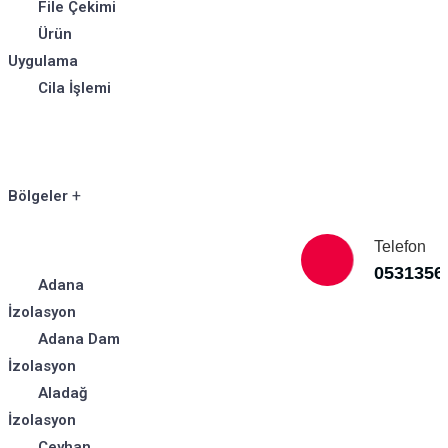
File Çekimi
Ürün
Uygulama
Cila İşlemi
Bölgeler
Telefon
0531356
Adana
İzolasyon
Adana Dam
İzolasyon
Aladağ
İzolasyon
Ceyhan