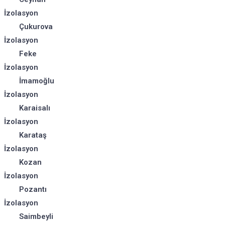
İzolasyon
Çukurova
İzolasyon
Feke
İzolasyon
İmamoğlu
İzolasyon
Karaisalı
İzolasyon
Karataş
İzolasyon
Kozan
İzolasyon
Pozantı
İzolasyon
Saimbeyli