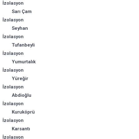
İzolasyon
Sarı Çam
İzolasyon
Seyhan
İzolasyon
Tufanbeyli
İzolasyon
Yumurtalık
İzolasyon
Yüreğir
İzolasyon
Abdioğlu
İzolasyon
Kuruköprü
İzolasyon
Karsantı
İzolasyon