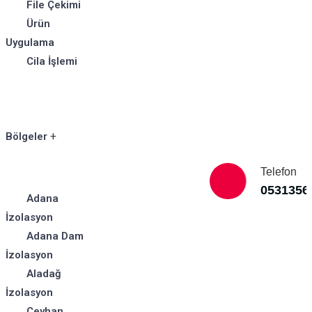
File Çekimi
Ürün
Uygulama
Cila İşlemi
Bölgeler
Telefon
0531356
Adana
İzolasyon
Adana Dam
İzolasyon
Aladağ
İzolasyon
Ceyhan