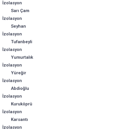
İzolasyon
Sarı Çam
İzolasyon
Seyhan
İzolasyon
Tufanbeyli
İzolasyon
Yumurtalık
İzolasyon
Yüreğir
İzolasyon
Abdioğlu
İzolasyon
Kuruköprü
İzolasyon
Karsantı
İzolasyon