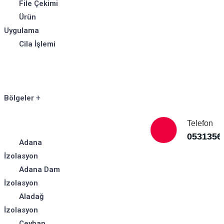
File Çekimi
Ürün
Uygulama
Cila İşlemi
Bölgeler
Telefon
0531356
Adana
İzolasyon
Adana Dam
İzolasyon
Aladağ
İzolasyon
Ceyhan