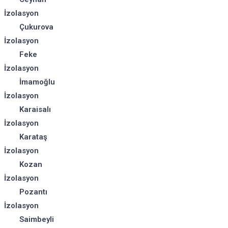
İzolasyon
Çukurova
İzolasyon
Feke
İzolasyon
İmamoğlu
İzolasyon
Karaisalı
İzolasyon
Karataş
İzolasyon
Kozan
İzolasyon
Pozantı
İzolasyon
Saimbeyli